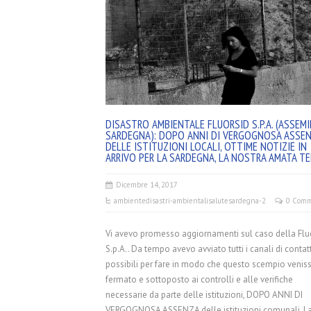
DISASTRO AMBIENTALE FLUORSID S.P.A. (ASSEMIN
SARDEGNA): DOPO ANNI DI VERGOGNOSA ASSE
DELLE ISTITUZIONI LOCALI, OTTIME NOTIZIE IN
ARRIVO PER LA SARDEGNA, LA NOSTRA AMATA TE
Dicembre 14, 2017
ambiente
disastri-ambientali
salute
sardegna-2
0 Comm
Vi avevo promesso aggiornamenti sul caso della Flu
S.p.A.. Da tempo avevo avviato tutti i canali di contat
possibili per fare in modo che questo scempio venis
fermato e sottoposto ai controlli e alle verifiche
necessarie da parte delle istituzioni, DOPO ANNI DI
VERGOGNOSA ASSENZA delle istituzioni comunali. L