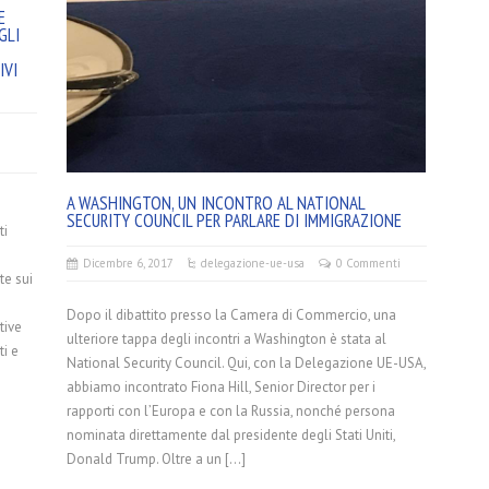
E
GLI
IVI
A WASHINGTON, UN INCONTRO AL NATIONAL
SECURITY COUNCIL PER PARLARE DI IMMIGRAZIONE
ti
Dicembre 6, 2017
delegazione-ue-usa
0 Commenti
te sui
Dopo il dibattito presso la Camera di Commercio, una
tive
ulteriore tappa degli incontri a Washington è stata al
ti e
National Security Council. Qui, con la Delegazione UE-USA,
abbiamo incontrato Fiona Hill, Senior Director per i
rapporti con l’Europa e con la Russia, nonché persona
nominata direttamente dal presidente degli Stati Uniti,
Donald Trump. Oltre a un […]