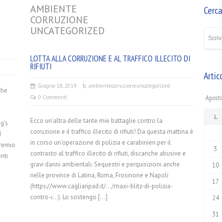
AMBIENTE
Cerca
CORRUZIONE
UNCATEGORIZED
LOTTA ALLA CORRUZIONE E AL TRAFFICO ILLECITO DI
RIFIUTI
Artic
Giugno 18, 2019
ambiente
corruzione
uncategorized
che
0 Commenti
Agost
E
L
Ecco un’altra delle tante mie battaglie contro la
ng’s
corruzione e il traffico illecito di rifiuti! Da questa mattina è
d
in corso un’operazione di polizia e carabinieri per il
premio
3
contrasto al traffico illecito di rifiuti, discariche abusive e
nti
gravi danni ambientali. Sequestri e perquisizioni anche
10
nelle province di Latina, Roma, Frosinone e Napoli
17
(https://www.cagliaripad.it/…/maxi-blitz-di-polizia-
contro-i…). Lo sostengo […]
24
31