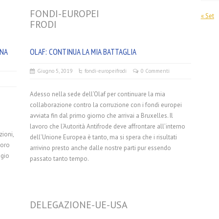
FONDI-EUROPEI
« Set
FRODI
DNA
OLAF: CONTINUA LA MIA BATTAGLIA
Giugno 5, 2019
fondi-europei
frodi
0 Commenti
Adesso nella sede dell’Olaf per continuare la mia
collaborazione contro la corruzione con i fondi europei
avviata fin dal primo giorno che arrivai a Bruxelles. Il
lavoro che l’Autorità Antifrode deve affrontare all’interno
zioni,
dell’Unione Europea è tanto, ma si spera che i risultati
voro
arrivino presto anche dalle nostre parti pur essendo
ggio
passato tanto tempo.
DELEGAZIONE-UE-USA