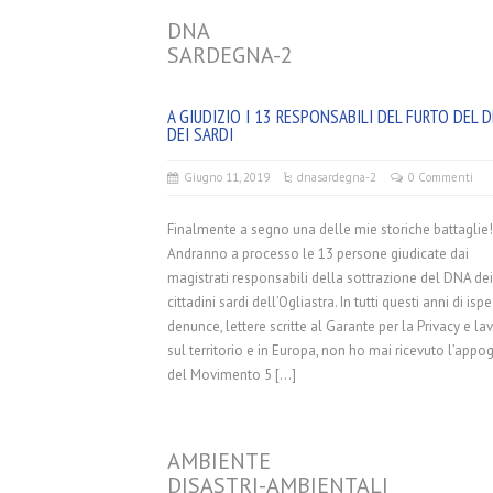
DNA
SARDEGNA-2
A GIUDIZIO I 13 RESPONSABILI DEL FURTO DEL 
DEI SARDI
Giugno 11, 2019
dna
sardegna-2
0 Commenti
Finalmente a segno una delle mie storiche battaglie!
Andranno a processo le 13 persone giudicate dai
magistrati responsabili della sottrazione del DNA dei
cittadini sardi dell’Ogliastra. In tutti questi anni di ispe
denunce, lettere scritte al Garante per la Privacy e la
sul territorio e in Europa, non ho mai ricevuto l’appo
del Movimento 5 […]
AMBIENTE
DISASTRI-AMBIENTALI