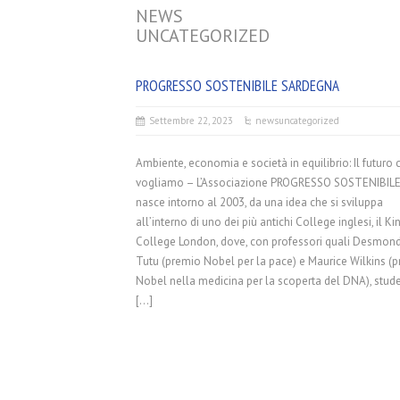
NEWS
UNCATEGORIZED
PROGRESSO SOSTENIBILE SARDEGNA
Settembre 22, 2023
news
uncategorized
Ambiente, economia e società in equilibrio: Il futuro 
vogliamo – L’Associazione PROGRESSO SOSTENIBIL
nasce intorno al 2003, da una idea che si sviluppa
all’interno di uno dei più antichi College inglesi, il Ki
College London, dove, con professori quali Desmon
Tutu (premio Nobel per la pace) e Maurice Wilkins (
Nobel nella medicina per la scoperta del DNA), stude
[…]