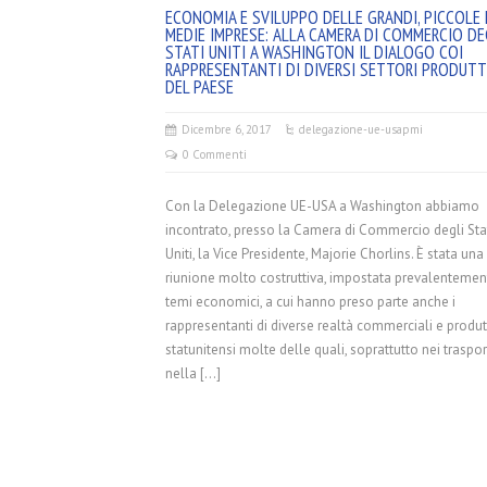
ECONOMIA E SVILUPPO DELLE GRANDI, PICCOLE 
MEDIE IMPRESE: ALLA CAMERA DI COMMERCIO DE
STATI UNITI A WASHINGTON IL DIALOGO COI
RAPPRESENTANTI DI DIVERSI SETTORI PRODUTT
DEL PAESE
Dicembre 6, 2017
delegazione-ue-usa
pmi
0 Commenti
Con la Delegazione UE-USA a Washington abbiamo
incontrato, presso la Camera di Commercio degli Sta
Uniti, la Vice Presidente, Majorie Chorlins. È stata una
riunione molto costruttiva, impostata prevalentemen
temi economici, a cui hanno preso parte anche i
rappresentanti di diverse realtà commerciali e produt
statunitensi molte delle quali, soprattutto nei traspor
nella […]