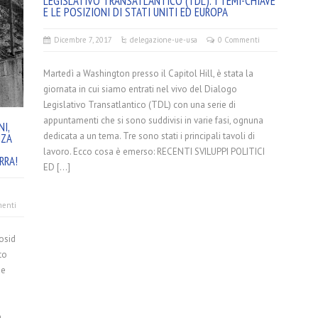
LEGISLATIVO TRANSATLANTICO (TDL): I TEMI-CHIAVE
E LE POSIZIONI DI STATI UNITI ED EUROPA
Dicembre 7, 2017
delegazione-ue-usa
0 Commenti
Martedì a Washington presso il Capitol Hill, è stata la
giornata in cui siamo entrati nel vivo del Dialogo
Legislativo Transatlantico (TDL) con una serie di
appuntamenti che si sono suddivisi in varie fasi, ognuna
I,
dedicata a un tema. Tre sono stati i principali tavoli di
NZA
lavoro. Ecco cosa è emerso: RECENTI SVILUPPI POLITICI
RRA!
ED […]
enti
osid
to
se
a