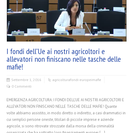
I fondi dell’Ue ai nostri agricoltori e
allevatori non finiscano nelle tasche delle
mafie!
Settembre 1, 2016
agricoltura
fondi-europei
mafie
0 Commenti
EMERGENZA AGRICOLTURA: I FONDI DELL’UE AI NOSTRI AGRICOLTORI E
ALLEVATORI NON FINISCANO NELLE TASCHE DELLE MAFIE! Quante
volte abbiamo assistito, in modo diretto o indiretto, a casi drammatici in
cui semplici persone oneste, titolari di piccole imprese e aziende
agricole, si sono ritrovate strozzate dalla morsa della criminalità
organizzata che ha sottratto loro finanziamenti europei […]