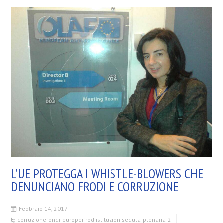
L’UE PROTEGGA I WHISTLE-BLOWERS CHE
DENUNCIANO FRODI E CORRUZIONE
Febbraio 14, 2017
corruzione
fondi-europei
frodi
istituzioni
seduta-plenaria-2