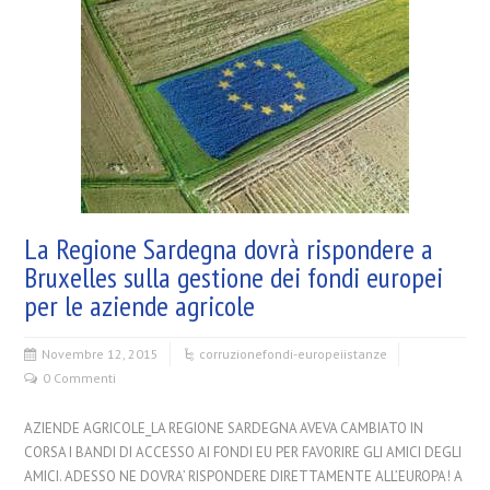
La Regione Sardegna dovrà rispondere a
Bruxelles sulla gestione dei fondi europei
per le aziende agricole
Novembre 12, 2015
corruzione
fondi-europei
istanze
0 Commenti
AZIENDE AGRICOLE_LA REGIONE SARDEGNA AVEVA CAMBIATO IN
CORSA I BANDI DI ACCESSO AI FONDI EU PER FAVORIRE GLI AMICI DEGLI
AMICI. ADESSO NE DOVRA’ RISPONDERE DIRETTAMENTE ALL’EUROPA! A