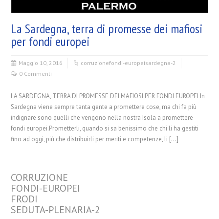
La Sardegna, terra di promesse dei mafiosi
per fondi europei
Maggio 10, 2016
corruzione
fondi-europei
sardegna-2
0 Commenti
LA SARDEGNA, TERRA DI PROMESSE DEI MAFIOSI PER FONDI EUROPEI In
Sardegna viene sempre tanta gente a promettere cose, ma chi fa più
indignare sono quelli che vengono nella nostra Isola a promettere
fondi europei.Prometterli, quando si sa benissimo che chi li ha gestiti
fino ad oggi, più che distribuirli per meriti e competenze, li […]
CORRUZIONE
FONDI-EUROPEI
FRODI
SEDUTA-PLENARIA-2