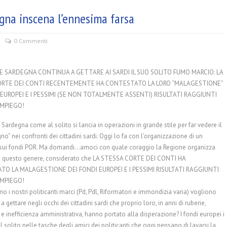
gna inscena l’ennesima farsa
0 Commenti
E SARDEGNA CONTINUA A GETTARE AI SARDI IL SUO SOLITO FUMO MARCIO: LA
ORTE DEI CONTI RECENTEMENTE HA CONTESTATO LA LORO “MALAGESTIONE”
 EUROPEI E I PESSIMI (SE NON TOTALMENTE ASSENTI) RISULTATI RAGGIUNTI
IMPIEGO!
Sardegna come al solito si lancia in operazioni in grande stile per far vedere il
o” nei confronti dei cittadini sardi. Oggi lo fa con l’organizzazione di un
sui fondi POR. Ma domandi
…
amoci con quale coraggio la Regione organizza
 di questo genere, considerato che LA STESSA CORTE DEI CONTI HA
O LA MALAGESTIONE DEI FONDI EUROPEI E I PESSIMI RISULTATI RAGGIUNTI
IMPIEGO!
 i nostri politicanti marci (Pd, Pdl, Riformatori e immondizia varia) vogliono
a gettare negli occhi dei cittadini sardi che proprio loro, in anni di ruberie,
e inefficienza amministrativa, hanno portato alla disperazione? I fondi europei i
l solito nelle tasche degli amici dei politicanti che oggi pensano di lavarsi la