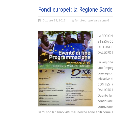
Fondi europei: la Regione Sarde
Ottobre 29, 2015
fondi-europei
sardegna-2
LA REGION
STESSA C
DEI FONDI
DAL LORO 
La Regione 
suo “impegn
convegno 
iniziative
CONTESTAT
DAL LORO 
Quanto fumo
continuare 
corruzione 
sardi non li hanno visti mai, perché sono finiti come a