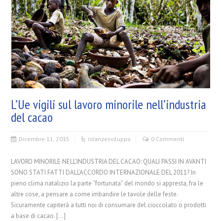
L’Ue vigili sul lavoro minorile nell’industria
del cacao
Dicembre 11, 2015
istanze
sviluppo
0 Commenti
LAVORO MINORILE NELL’INDUSTRIA DEL CACAO: QUALI PASSI IN AVANTI
SONO STATI FATTI DALL’ACCORDO INTERNAZIONALE DEL 2011? In
pieno clima natalizio la parte “fortunata” del mondo si appresta, fra le
altre cose, a pensare a come imbandire le tavole delle feste.
Sicuramente capiterà a tutti noi di consumare del cioccolato o prodotti
a base di cacao. […]