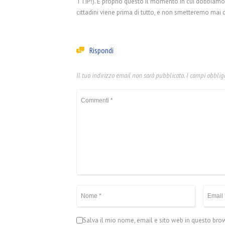
TTIP!). È proprio questo il momento in cui dobbiamo v
cittadini viene prima di tutto, e non smetteremo mai di
Rispondi
Il tuo indirizzo email non sarà pubblicato.
I campi obblig
Salva il mio nome, email e sito web in questo br