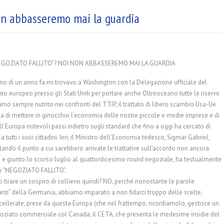
non abbasseremo mai la guardia
NEGOZIATO FALLITO”? NOI NON ABBASSEREMO MAI LA GUARDIA
o di un anno fa mi trovavo a Washington con la Delegazione ufficiale del
o europeo presso gli Stati Uniti per portare anche Oltreoceano tutte le riserve
mo sempre nutrito nei confronti del TTIP, il trattato di libero scambio Usa-Ue
ia di mettere in ginocchio l’economia delle nostre piccole e medie imprese e di
all’Europa notevoli passi indietro sugli standard che fino a
oggi ha cercato di
 a tutti i suoi cittadini. Ieri, il Ministro dell’Economia tedesco, Sigmar Gabriel,
do il punto a cui sarebbero arrivate le trattative sull’accordo non ancora
 e giunto lo scorso luglio al quattordicesimo round negoziale, ha testualmente
di “NEGOZIATO FALLITO”.
tirare un sospiro di sollievo quindi? NO, perché nonostante le parole
anti” della Germania, abbiamo imparato a non fidarci troppo delle scelte,
ellerate, prese da questa Europa (che nel frattempo, ricordiamolo, gestisce un
goziato commerciale col Canada, il CETA, che presenta le medesime insidie del