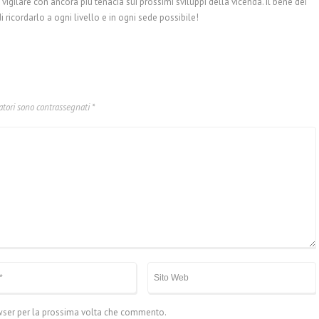
igilare con ancora più tenacia sui prossimi sviluppi della vicenda. Il bene dei
 ricordarlo a ogni livello e in ogni sede possibile!
atori sono contrassegnati
*
owser per la prossima volta che commento.