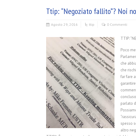
Ttip: “Negoziato fallito”? Noi 
Agosto 29, 2016
ttip
0 Commenti
TTIP: “
Poco men
Parlament
che abbia
che risch
far fare 
garantire
commentan
concluso
parlato 
Possiamo 
“rassicur
spesso sc
altro ne