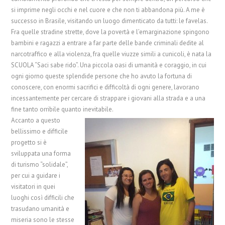
si imprime negli occhi e nel cuore e che non ti abbandona più. A me è
successo in Brasile, visitando un luogo dimenticato da tutti: le favelas.
Fra quelle stradine strette, dove la povertà e l’emarginazione spin
gono
bambini e ragazzi a entrare a far parte delle bande criminali dedite al
narcotraffico e alla violenza, fra quelle viuzze simili a cunicoli, è nata la
SCUOLA “Saci sabe rido”. Una piccola oasi di umanità e coraggio, in cui
ogni giorno queste splendide persone che ho avuto la fortuna di
conoscere, con enormi sacrifici e difficoltà di ogni genere, lavorano
incessantemente per cercare di strappare i giovani alla strada e a una
fine tanto orribile quanto inevitabile.
Accanto a questo
bellissimo e difficile
progetto si è
sviluppata una forma
di turismo “solidale”,
per cui a guidare i
visitatori in quei
luoghi così difficili che
trasudano umanità e
miseria sono le stesse