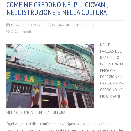
COME ME CREDONO NEI PIÙ GIOVANI,
NELL’ISTRUZIONE E NELLA CULTURA
Dicembre 30, 2016
brasile
cultura
istruzione
0 Commenti
NELLE
FAVELAS DEL
BRASILE HO
INCONTRATO
PERSONE
ECCEZIONALI
CHE COME ME
CREDONO NEI
PIÙ GIOVANI,
NELL’ISTRUZIONE E NELLA CULTURA
Ogni viaggio, si dice, è un’esperienza. Spesso il viaggio diventa un
cambiamento profondo che ti resta per sempre dentro, un percorso che