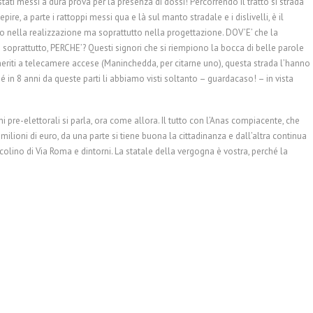
ati messi a dura prova per la presenza di dossi! Percorrendo il tratto si strada
re, a parte i rattoppi messi qua e là sul manto stradale e i dislivelli, è il
to nella realizzazione ma soprattutto nella progettazione. DOV’E’ che la
soprattutto, PERCHE’? Questi signori che si riempiono la bocca di belle parole
meriti a telecamere accese (Maninchedda, per citarne uno), questa strada l’hanno
in 8 anni da queste parti li abbiamo visti soltanto – guardacaso! – in vista
i pre-elettorali si parla, ora come allora. Il tutto con l’Anas compiacente, che
i milioni di euro, da una parte si tiene buona la cittadinanza e dall’altra continua
rcolino di Via Roma e dintorni. La statale della vergogna è vostra, perché la