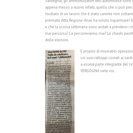
Sardegna): gli ammortizzatori dell’automobile sono st
appena messo a nuovo infatti, quello che si può percepi
risultato di un lavoro che è stato carente non soltan
premiata ditta Regione-Anas ha voluto risparmiare? E 
e che la scorsa settimana sono andati a prendersi i 
mai percorsa? La percorreranno mai? Lo chiedo perché 
delle elezioni.
E proprio di miserabili operazion
coi suoi rattoppi costati ai sard
a essere parte integrante del ci
VERGOGNA siete voi.