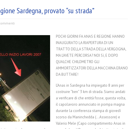
egione Sardegna, provato “su strada”
Commenti
POCHI GIORNI FA ANAS E REGIONE HANNO
INAUGURATO LA RIAPERTURA DI UN
TRATTO DELLA STRADA DELLA VERGOGNA,
MA L’AVETE PERCORSA? NOI Sì, E DOPO
QUALCHE CHILOMETRO GLI
AMMORTIZZATORI DELLA MACCHINA ERANO
DA BUTTARE!
L’Anas in Sardegna ha impiegato 8 anni per
costruire “ben” 3 km di strada. Siamo andati
a verificare di che entità fosse, questa volta,
il capolavoro annunciato in pompa magna
durante la conferenza stampa di giovedì
scorso da Maninchedda (
…
Assessore) e
Valerio Mele (Capo compartimento Anas in