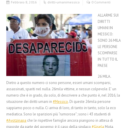
Febbraio 8, 2016
diritti-umani
messico
0 Commenti
ALLARME SUI
DIRITTI
UMANI IN
MESSICO:
SONO 26 MILA
LE PERSONE
SCOMPARSE
IN TUTTO IL
PAESE
26 MILA.
Dietro a questo numero ci sono persone, esseri umani scomparsi,
assassinati, spariti nel nulla. 26mila vittime, e nessun colpevole. E’ un
numero che è in grado, da solo, di descrivere a che punto è, nel 2016, la
situazione dei diritti umani in
‪#‎
Messico‬
. Di queste 26mila persone
sappiamo poco o nulla. Ci arriva di loro, di tanto in tanto, solo la eco
mediatica. Sono le sparizi
oni più “rumorose”; sono i 43 studenti di
‪#‎
Ayotzinapa‬
che le rispettive famiglie ancora piangono in attesa di
risposte da parte del governo; è il caso della sindaco
‪#‎
Gisela‬
Mota,