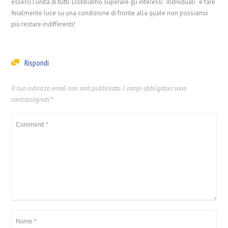
esserci l’unità di tutti. Dobbiamo superare gli interessi “individuali” e fare
finalmente luce su una condizione di fronte alla quale non possiamo
più restare indifferenti!
Rispondi
Il tuo indirizzo email non sarà pubblicato.
I campi obbligatori sono
contrassegnati
*