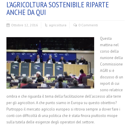
L’AGRICOLTURA SOSTENIBILE RIPARTE
ANCHE DA QUI
Ottobre 12, 2016
agricoltura
0 Commenti
Questa
mattina nel
corso della
riunione della
Commissione
AGRI si è
discusso di un
report di cui
sono relatrice
ombra e che riguarda il tema della facilitazione dell’accesso alle terre
per gli agricoltori. A che punto siamo in Europa su questo obiettivo?
Purtroppo il mercato agricolo europeo si ritrova sempre a dover fare i
conti con difficoltà di una politica che
è stata finora piuttosto miope
sulla tutela delle esigenze degli operatori del settore.