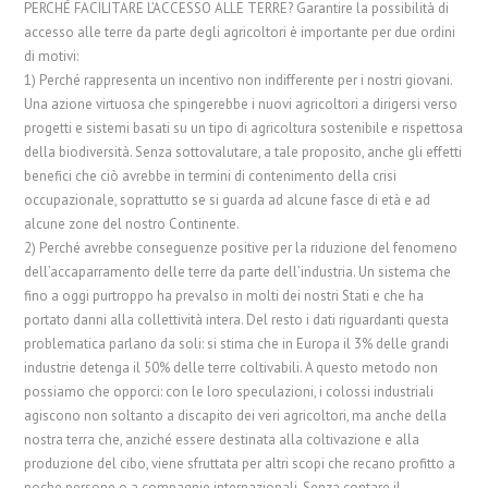
PERCHÉ FACILITARE L’ACCESSO ALLE TERRE? Garantire la possibilità di
accesso alle terre da parte degli agricoltori è importante per due ordini
di motivi:
1) Perché rappresenta un incentivo non indifferente per i nostri giovani.
Una azione virtuosa che spingerebbe i nuovi agricoltori a dirigersi verso
progetti e sistemi basati su un tipo di agricoltura sostenibile e rispettosa
della biodiversità. Senza sottovalutare, a tale proposito, anche gli effetti
benefici che ciò avrebbe in termini di contenimento della crisi
occupazionale, soprattutto se si guarda ad alcune fasce di età e ad
alcune zone del nostro Continente.
2) Perché avrebbe conseguenze positive per la riduzione del fenomeno
dell’accaparramento delle terre da parte dell’industria. Un sistema che
fino a oggi purtroppo ha prevalso in molti dei nostri Stati e che ha
portato danni alla collettività intera. Del resto i dati riguardanti questa
problematica parlano da soli: si stima che in Europa il 3% delle grandi
industrie detenga il 50% delle terre coltivabili. A questo metodo non
possiamo che opporci: con le loro speculazioni, i colossi industriali
agiscono non soltanto a discapito dei veri agricoltori, ma anche della
nostra terra che, anziché essere destinata alla coltivazione e alla
produzione del cibo, viene sfruttata per altri scopi che recano profitto a
poche persone o a compagnie internazionali. Senza contare il