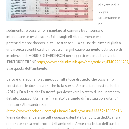
rilevate nelle
acque
sotterranee e
nei
sedimenti… e possiamo rimandare al comune buon senso o
interpellare le riviste scientifiche sugli effetti realmente e/o
potenzialmente dannosi di tali sostanze sulla salute dei cittadini (link a
una ricerca scientifica che mostra un significativo aumento del rischio di
incidenza del MORBO DI PARKINSON nei soggetti esposti al solvente
TRICLOROETILENE:
https://www.ncbi.nlm.nih.gov/pmc/articles/PMC3366287
e su quella dell’ambiente.
Certo è che suonano strane, oggi, alla luce di quello che possiamo
constatare, le dichiarazioni che fu la stessa Arpas a fare giusto a luglio
(2017!). Fu allora che l’autorità, per descrivere lo stato di inquinamento
del sito, utilizzò il termine “invariato” parlando di “risultati confortanti”
(direttore Alessandro Sanna)
(
https://www.facebook.com/giuliamoi5stelle/posts/848872418608416
).
Viene da domandarsi se tutta questa ostentata tranquillità dell’Agenzia
regionale per la protezione dell’ambiente (Arpas) sia frutto dell’ausilio