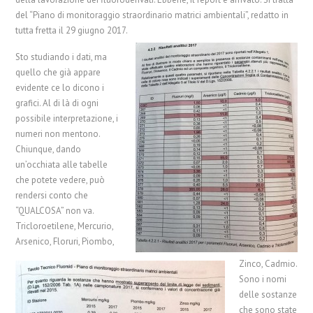
del “Piano di monit
oraggio straordinario matrici ambientali”, redatto in
tutta fretta il 29 giugno 2017.
Sto studiando i dati, ma
quello che già appare
evidente ce lo dicono i
grafici. Al di là di ogni
possibile interpretazione, i
numeri non mentono.
Chiunque, dando
un’occhiata alle tabelle
che potete vedere, può
rendersi conto che
“QUALCOSA” non va.
Tricloroetilene, Mercurio,
Arsenico, Floruri, Piombo,
Zinco, Cadmio.
Sono i nomi
delle sostanze
che sono state