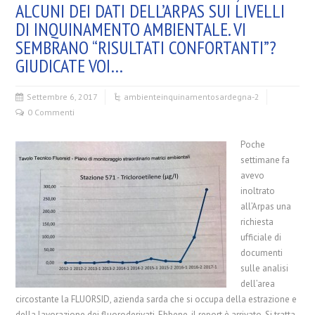
ALCUNI DEI DATI DELL’ARPAS SUI LIVELLI
DI INQUINAMENTO AMBIENTALE. VI
SEMBRANO “RISULTATI CONFORTANTI”?
GIUDICATE VOI…
Settembre 6, 2017
ambiente
inquinamento
sardegna-2
0 Commenti
Poche
settimane fa
avevo
inoltrato
all’Arpas una
richiesta
ufficiale di
documenti
sulle analisi
dell’area
circostante la FLUORSID, azienda sarda che si occupa della estrazione e
della lavorazione dei fluoroderivati. Ebbene, il report è arrivato. Si tratta