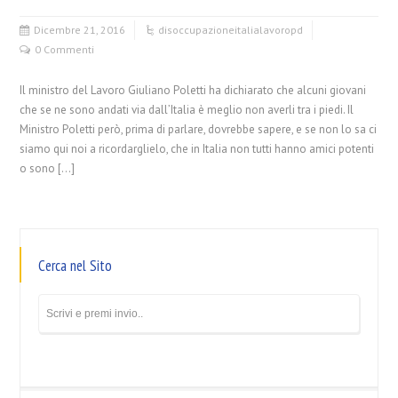
Dicembre 21, 2016
disoccupazione
italia
lavoro
pd
0 Commenti
Il ministro del Lavoro Giuliano Poletti ha dichiarato che alcuni giovani
che se ne sono andati via dall’Italia è meglio non averli tra i piedi. Il
Ministro Poletti però, prima di parlare, dovrebbe sapere, e se non lo sa ci
siamo qui noi a ricordarglielo, che in Italia non tutti hanno amici potenti
o sono […]
Cerca nel Sito